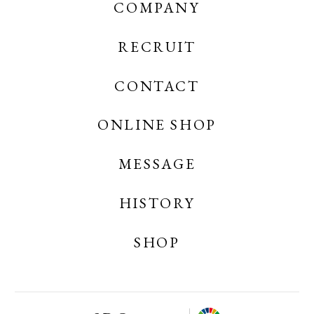
COMPANY
RECRUIT
CONTACT
OGAWA COFFEE
OGAWA COFFEE CREATES
ONLINE SHOP
MESSAGE
OGAWA COFFEE ONLINE SHOP
OGAWA COFFEE LABORATORY ONLINE
HISTORY
SHOP
SHOP
小川珈琲業務用オンラインショップ