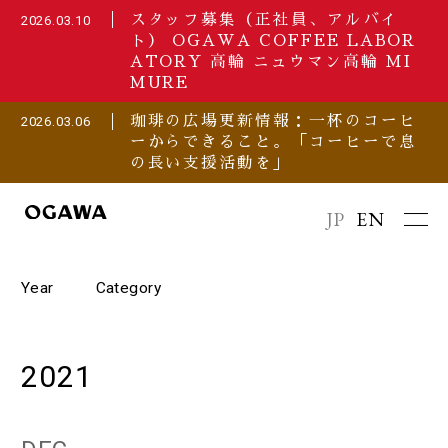
スタッフ募集（正社員、アルバイ
2026.03.10
ト） OGAWA COFFEE LABOR
ATORY 高輪 ニュウマン高輪 MI
MURE
珈琲の広場更新情報：一杯のコーヒ
2026.03.06
ーからできること。「コーヒーで息
の長い支援活動を」
JP
EN
Year
Category
2026
セミナー/イベント
2021
2025
プレスリリース