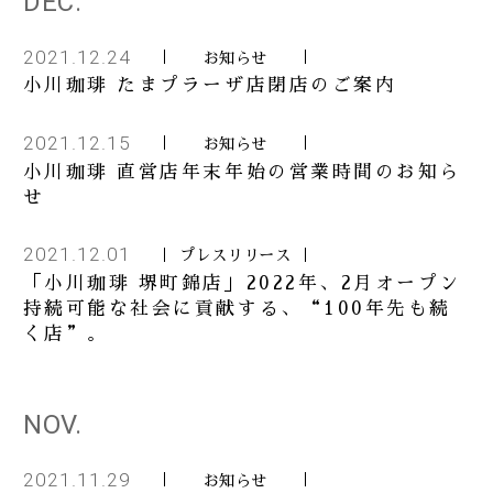
DEC.
2021.12.24
お知らせ
2024
お知らせ
小川珈琲 たまプラーザ店閉店のご案内
2021.12.15
お知らせ
2023
商品
小川珈琲 直営店年末年始の営業時間のお知ら
せ
2022
重要なお知らせ
2021.12.01
プレスリリース
「小川珈琲 堺町錦店」2022年、2月オープン
持続可能な社会に貢献する、“100年先も続
2021
く店”。
2020
NOV.
2021.11.29
お知らせ