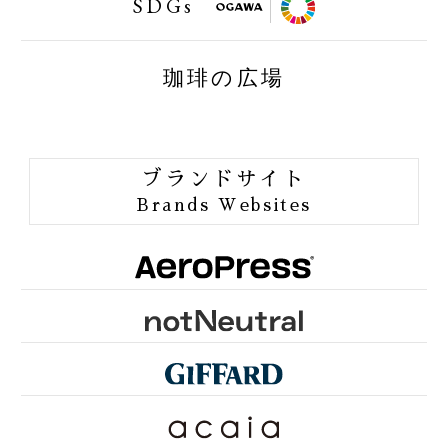
SDGs
FAIRTRAID
珈琲の広場
BIRDFRIENDLY
ORGANIC JAS
ブランドサイト
ORANG UTAN COFFEE
Brands Websites
ONE of LOVE PROJECT
GROUNDS FOR HEALTH
FUN TO SHARE
PINK RIBBON KYOTO
SDGsとは