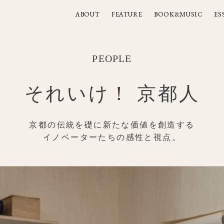
ABOUT
FEATURE
BOOK&MUSIC
ES
ABOUT
FEATURE
BOOK&MUSIC
ES
PEOPLE
それいけ！ 京都人
京都の伝統を礎に新たな価値を創造する
イノベーターたちの感性と視点。