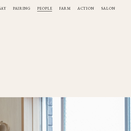
SAY
PAIRING
PEOPLE
FARM
ACTION
SALON
SAY
PAIRING
PEOPLE
FARM
ACTION
SALON