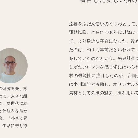
漆器をふだん使いのうつわとして、
運動以降。さらに2000年代以降
て、より身近な存在になった。改
たのは、約１万年前だといわれて
をしていたのだという。先史社会
しがたいロマンを感じずにはいら
材の機能性に注目したのが、合同会
は小川珈琲と協働し、オリジナル
の研究開発、家
素材としての漆の魅力、漆を用い
わる。大きな組
で、次世代に続
と仕組みを活か
創業。「小さく豊
、生活に寄り添