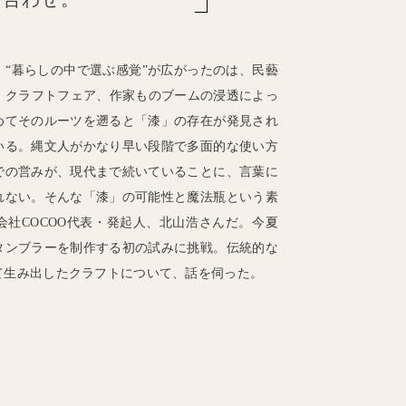
“暮らしの中で選ぶ感覚”が広がったのは、民藝
は、クラフトフェア、作家ものブームの浸透によっ
めてそのルーツを遡ると「漆」の存在が発見され
いる。縄文人がかなり早い段階で多面的な使い方
での営みが、現代まで続いていることに、言葉に
れない。そんな「漆」の可能性と魔法瓶という素
社COCOO代表・発起人、北山浩さんだ。今夏
タンブラーを制作する初の試みに挑戦。伝統的な
て生み出したクラフトについて、話を伺った。