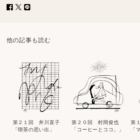
他の記事も読む
第２１回 井川直子
第２０回 村岡俊也
第
「喫茶の思い出」
「コーヒーとココ。」
「