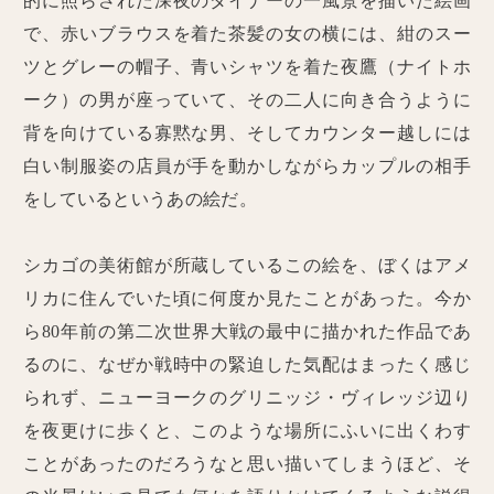
的に照らされた深夜のダイナーの一風景を描いた絵画
で、赤いブラウスを着た茶髪の女の横には、紺のスー
ツとグレーの帽子、青いシャツを着た夜鷹（ナイトホ
ーク）の男が座っていて、その二人に向き合うように
背を向けている寡黙な男、そしてカウンター越しには
白い制服姿の店員が手を動かしながらカップルの相手
をしているというあの絵だ。
シカゴの美術館が所蔵しているこの絵を、ぼくはアメ
リカに住んでいた頃に何度か見たことがあった。今か
ら80年前の第二次世界大戦の最中に描かれた作品であ
るのに、なぜか戦時中の緊迫した気配はまったく感じ
られず、ニューヨークのグリニッジ・ヴィレッジ辺り
を夜更けに歩くと、このような場所にふいに出くわす
ことがあったのだろうなと思い描いてしまうほど、そ