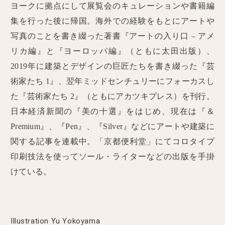
ヨークに拠点にして展覧会のキュレーションや書籍編
集を行った後に帰国。海外での経験をもとにアートや
写真のことを書き綴った著書『アートの入り口 – アメ
リカ編』と『ヨーロッパ編』（ともに太田出版）、
2019年に建築とデザインの巨匠たちを書き綴った『芸
術家たち 1』、翌年ミッドセンチュリーにフォーカスし
た『芸術家たち 2』（ともにアカツキプレス）を刊行。
日本経済新聞の『美の十選』をはじめ、現在は『＆
Premium』、『Pen』、『Silver』などにアートや建築に
関する記事を連載中。「京都便利堂」にてコロタイプ
印刷技法を使ってソール・ライターなどの出版を手掛
けている。
Illustration Yu Yokoyama