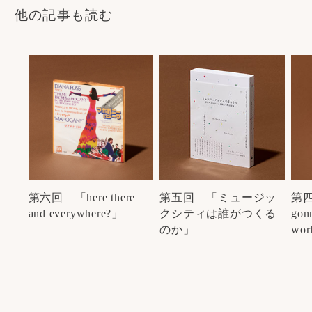
他の記事も読む
第六回 「here there
第五回 「ミュージッ
第四
and everywhere?」
クシティは誰がつくる
gon
のか」
wor