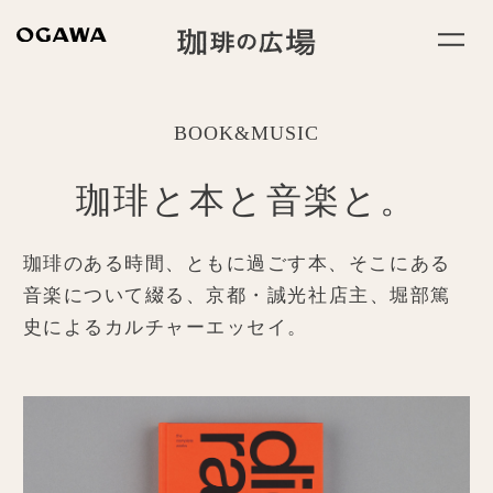
BOOK&MUSIC
珈琲と本と音楽と。
珈琲のある時間、ともに過ごす本、そこにある
音楽について綴る、
京都・誠光社店主、堀部篤
史によるカルチャーエッセイ。