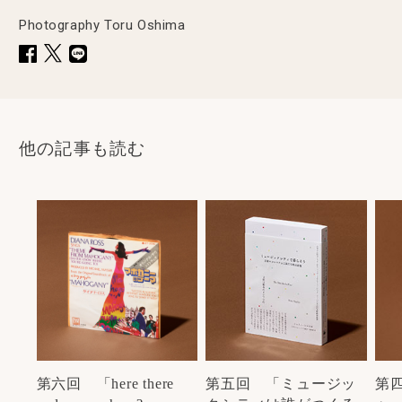
Photography Toru Oshima
他の記事も読む
第六回 「here there
第五回 「ミュージッ
第四