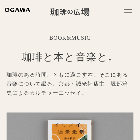
BOOK&MUSIC
珈琲と本と音楽と。
珈琲のある時間、ともに過ごす本、そこにある
音楽について綴る、
京都・誠光社店主、堀部篤
史によるカルチャーエッセイ。