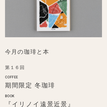
今月の珈琲と本
第１６回
COFFEE
期間限定 冬珈琲
BOOK
『イリノイ遠景近景』