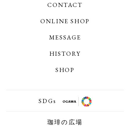
CONTACT
OGAWA COFFEE
OGAWA COFFEE CREATES
ONLINE SHOP
MESSAGE
OGAWA COFFEE ONLINE SHOP
OGAWA COFFEE LABORATORY ONLINE
HISTORY
SHOP
SHOP
小川珈琲業務用オンラインショップ
SDGs
FAIRTRAID
珈琲の広場