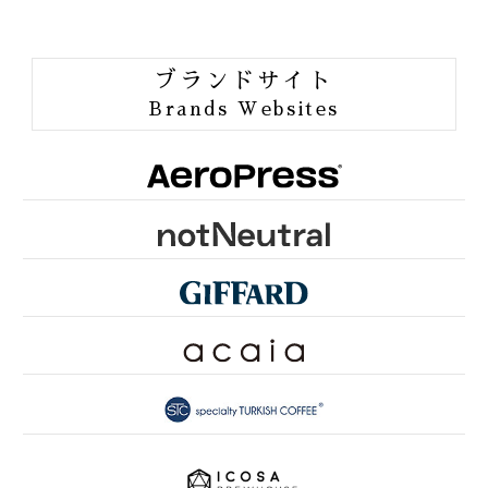
BIRDFRIENDLY
ORGANIC JAS
ブランドサイト
ORANG UTAN COFFEE
Brands Websites
ONE of LOVE PROJECT
GROUNDS FOR HEALTH
FUN TO SHARE
PINK RIBBON KYOTO
SDGsとは