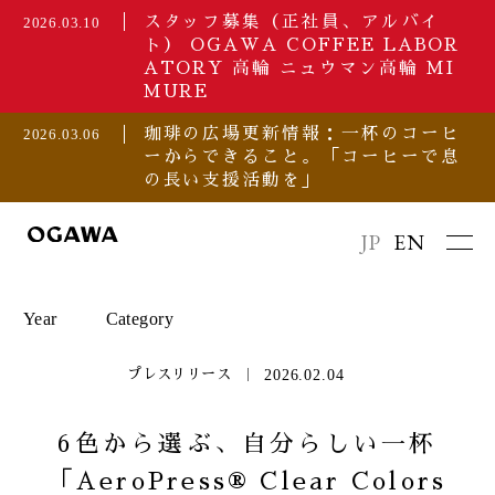
スタッフ募集（正社員、アルバイ
2026.03.10
ト） OGAWA COFFEE LABOR
ATORY 高輪 ニュウマン高輪 MI
MURE
珈琲の広場更新情報：一杯のコーヒ
2026.03.06
ーからできること。「コーヒーで息
の長い支援活動を」
JP
EN
Year
Category
2026.02.04
プレスリリース
2026
セミナー/イベント
6色から選ぶ、自分らしい一杯
「AeroPress® Clear Colors
2025
プレスリリース