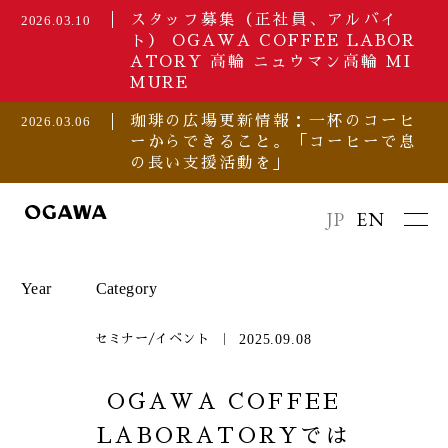
スタッフ募集（正社員、アルバイ
2026.03.10
ト） OGAWA COFFEE LABOR
ATORY 高輪 ニュウマン高輪 MI
MURE
珈琲の広場更新情報：一杯のコーヒ
2026.03.06
ーからできること。「コーヒーで息
の長い支援活動を」
JP
EN
Year
Category
2025.09.08
セミナー/イベント
2026
セミナー/イベント
OGAWA COFFEE
LABORATORYでは
2025
プレスリリース