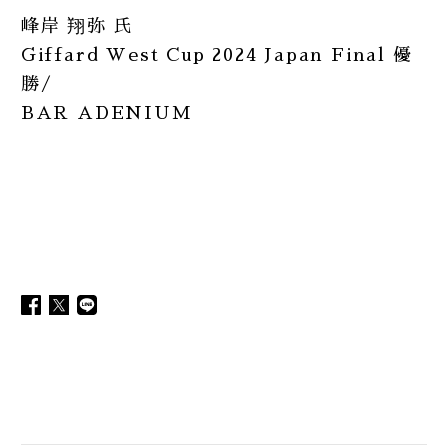
峰岸 翔弥 氏
Giffard West Cup 2024 Japan Final 優
勝/
BAR ADENIUM