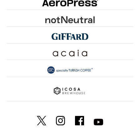
GROUNDS FOR HEALTH
FUN TO SHARE
PINK RIBBON KYOTO
SDGsとは