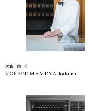
図師 聡 氏
KOFFEE MAMEYA kakeru