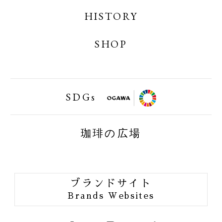
OGAWA COFFEE LABORATORY ONLINE
HISTORY
SHOP
SHOP
小川珈琲業務用オンラインショップ
SDGs
FAIRTRAID
珈琲の広場
BIRDFRIENDLY
ORGANIC JAS
ブランドサイト
ORANG UTAN COFFEE
Brands Websites
ONE of LOVE PROJECT