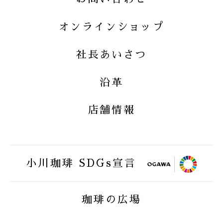
株式会社小川珈琲クリエイツ
オンラインショップ
社長あいさつ
小川珈琲オンラインショップ
OGAWA COFFEE LABORATORY O
沿革
NLINE SHOP
店舗情報
小川珈琲業務用オンラインショップ
小川珈琲 SDGs宣言
FAIRTRAID
珈琲の広場
BIRDFRIENDLY