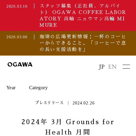
スタッフ募集（正社員、アルバイ
2026.03.10
ト） OGAWA COFFEE LABOR
ATORY 高輪 ニュウマン高輪 MI
MURE
珈琲の広場更新情報：一杯のコーヒ
2026.03.06
ーからできること。「コーヒーで息
の長い支援活動を」
JP
EN
Year
Category
2024.02.26
プレスリリース
2026
セミナー/イベント
2024年 3月 Grounds for
Health 月間
2025
プレスリリース