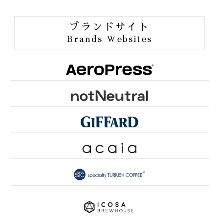
ORGANIC JAS
ブランドサイト
ORANG UTAN COFFEE
Brands Websites
ONE of LOVE PROJECT
GROUNDS FOR HEALTH
FUN TO SHARE
PINK RIBBON KYOTO
SDGsとは