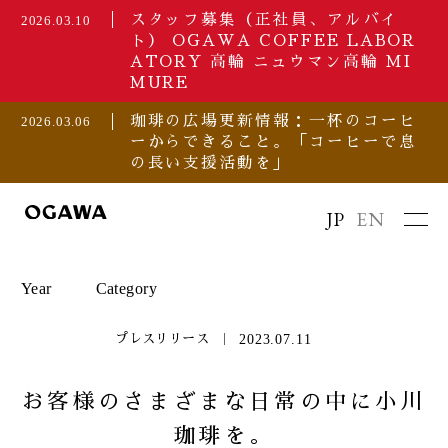
スタッフ募集（正社員、アルバイ
2026.03.10
ト） OGAWA COFFEE LABOR
ATORY 高輪 ニュウマン高輪 MI
MURE
珈琲の広場更新情報：一杯のコーヒ
2026.03.06
ーからできること。「コーヒーで息
の長い支援活動を」
JP
EN
Year
Category
2023.07.11
プレスリリース
2026
セミナー/イベント
お客様のさまざまな日常の中に小川
珈琲を。
2025
プレスリリース