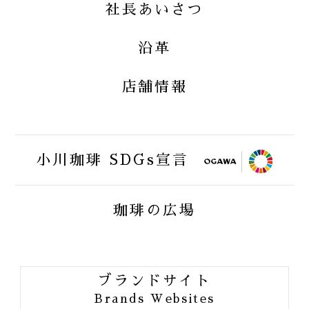
社長あいさつ
小川珈琲オンラインショップ
OGAWA COFFEE LABORATORY O
沿革
NLINE SHOP
店舗情報
小川珈琲業務用オンラインショップ
小川珈琲 SDGs宣言
FAIRTRAID
珈琲の広場
BIRDFRIENDLY
ORGANIC JAS
ブランドサイト
ORANG UTAN COFFEE
Brands Websites