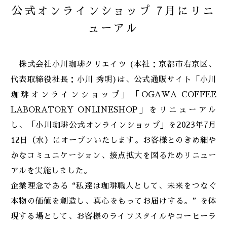
公式オンラインショップ 7月にリニ
ューアル
2024
お知らせ
株式会社小川珈琲クリエイツ (本社：京都市右京区、
2023
商品
代表取締役社長：小川 秀明)は、公式通販サイト「小川
珈琲オンラインショップ」「OGAWA COFFEE
2022
LABORATORY ONLINESHOP」をリニューアル
重要なお知らせ
し、「小川珈琲公式オンラインショップ」を2023年7月
12日（水）にオープンいたします。お客様とのきめ細や
2021
かなコミュニケーション、接点拡大を図るためリニュー
アルを実施しました。
2020
企業理念である“私達は珈琲職人として、未来をつなぐ
本物の価値を創造し、真心をもってお届けする。”を体
現する場として、お客様のライフスタイルやコーヒーラ