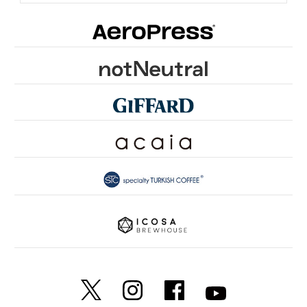
ONE of LOVE PROJECT
GROUNDS FOR HEALTH
FUN TO SHARE
PINK RIBBON KYOTO
SDGsとは