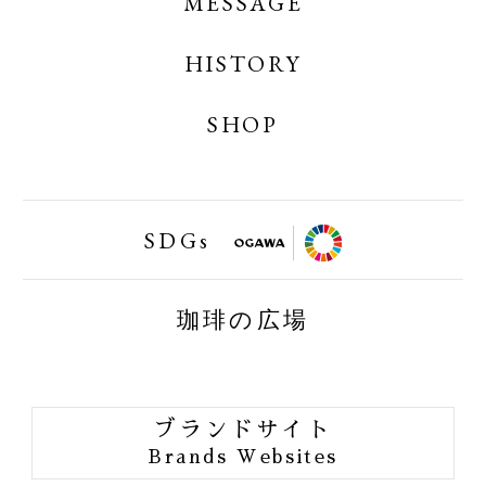
MESSAGE
OGAWA COFFEE ONLINE SHOP
OGAWA COFFEE LABORATORY ONLINE
HISTORY
SHOP
SHOP
小川珈琲業務用オンラインショップ
SDGs
FAIRTRAID
珈琲の広場
BIRDFRIENDLY
ORGANIC JAS
ブランドサイト
ORANG UTAN COFFEE
Brands Websites