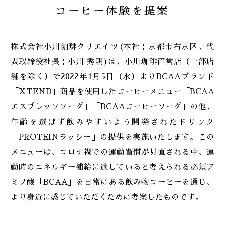
コーヒー体験を提案
2024
お知らせ
株式会社小川珈琲クリエイツ(本社：京都市右京区、代
表取締役社長：小川 秀明)は、小川珈琲直営店（一部店
2023
商品
舗を除く）で2022年1月5日（水）よりBCAAブランド
「XTEND」商品を使用したコーヒーメニュー「BCAA
エスプレッソソーダ」「BCAAコーヒーソーダ」の他、
2022
重要なお知らせ
年齢を選ばず飲みやすいよう開発されたドリンク
「PROTEINラッシー」の提供を実施いたします。この
2021
メニューは、コロナ禍での運動習慣が見直される中、運
動時のエネルギー補給に適していると考えられる必須ア
ミノ酸「BCAA」を日常にある飲み物コーヒーを通じ、
2020
より身近に感じていただくために考案したものです。