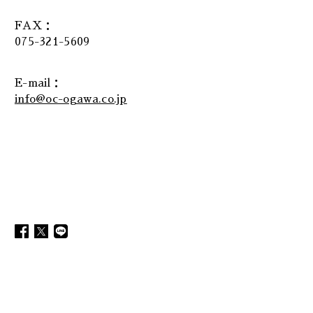
FAX：
075-321-5609
E-mail：
info@oc-ogawa.co.jp