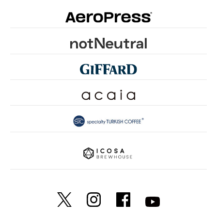
ONE of LOVE PROJECT
GROUNDS FOR HEALTH
FUN TO SHARE
PINK RIBBON KYOTO
SDGsとは