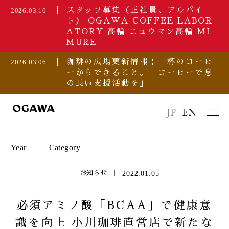
スタッフ募集（正社員、アルバイ
2026.03.10
ト） OGAWA COFFEE LABOR
ATORY 高輪 ニュウマン高輪 MI
MURE
珈琲の広場更新情報：一杯のコーヒ
2026.03.06
ーからできること。「コーヒーで息
の長い支援活動を」
JP
EN
Year
Category
2022.01.05
お知らせ
2026
セミナー/イベント
必須アミノ酸「BCAA」で健康意
識を向上 小川珈琲直営店で新たな
2025
プレスリリース