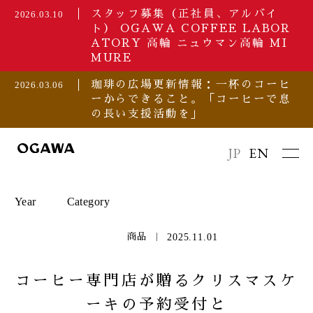
スタッフ募集（正社員、アルバイ
2026.03.10
ト） OGAWA COFFEE LABOR
ATORY 高輪 ニュウマン高輪 MI
MURE
珈琲の広場更新情報：一杯のコーヒ
2026.03.06
ーからできること。「コーヒーで息
の長い支援活動を」
JP
EN
Year
Category
2025.11.01
商品
2026
セミナー/イベント
コーヒー専門店が贈るクリスマスケ
ーキの予約受付と
2025
プレスリリース