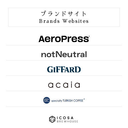
ORGANIC JAS
ブランドサイト
ORANG UTAN COFFEE
Brands Websites
ONE of LOVE PROJECT
GROUNDS FOR HEALTH
FUN TO SHARE
PINK RIBBON KYOTO
SDGsとは