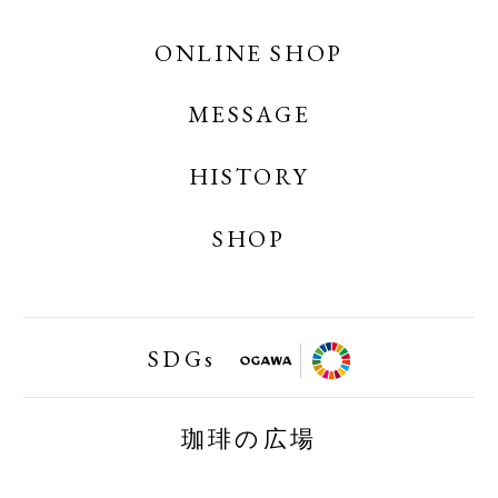
OGAWA COFFEE CREATES
ONLINE SHOP
MESSAGE
OGAWA COFFEE ONLINE SHOP
OGAWA COFFEE LABORATORY ONLINE
HISTORY
SHOP
SHOP
小川珈琲業務用オンラインショップ
SDGs
FAIRTRAID
珈琲の広場
BIRDFRIENDLY