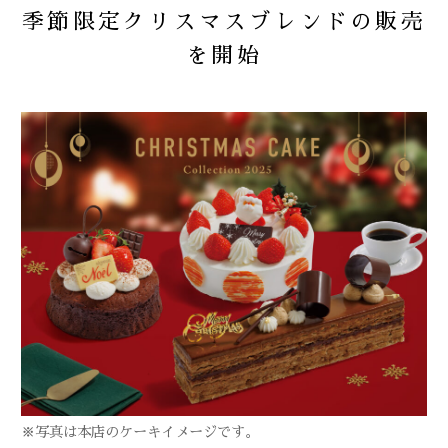
季節限定クリスマスブレンドの販売
を開始
2024
お知らせ
2023
商品
2022
重要なお知らせ
2021
2020
※写真は本店のケーキイメージです。