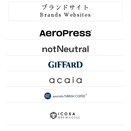
ORGANIC JAS
ブランドサイト
ORANG UTAN COFFEE
Brands Websites
ONE of LOVE PROJECT
GROUNDS FOR HEALTH
FUN TO SHARE
PINK RIBBON KYOTO
SDGsとは