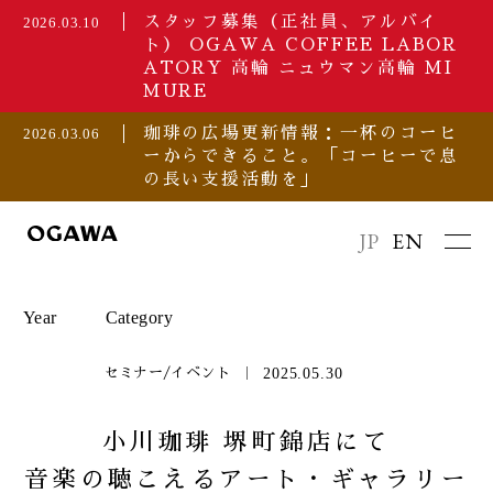
スタッフ募集（正社員、アルバイ
2026.03.10
ト） OGAWA COFFEE LABOR
ATORY 高輪 ニュウマン高輪 MI
MURE
珈琲の広場更新情報：一杯のコーヒ
2026.03.06
ーからできること。「コーヒーで息
の長い支援活動を」
JP
EN
Year
Category
2025.05.30
セミナー/イベント
2026
セミナー/イベント
小川珈琲 堺町錦店にて
音楽の聴こえるアート・ギャラリー
2025
プレスリリース