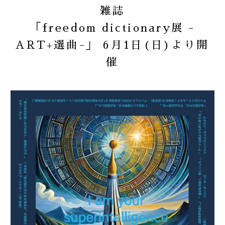
雑誌
「freedom dictionary展 -
2024
お知らせ
ART+選曲-」 6月1日(日)より開
催
2023
商品
2022
重要なお知らせ
2021
2020