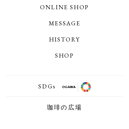
OGAWA COFFEE CREATES
ONLINE SHOP
MESSAGE
OGAWA COFFEE ONLINE SHOP
OGAWA COFFEE LABORATORY ONLINE
HISTORY
SHOP
SHOP
小川珈琲業務用オンラインショップ
SDGs
FAIRTRAID
珈琲の広場
BIRDFRIENDLY