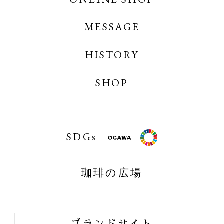
MESSAGE
OGAWA COFFEE ONLINE SHOP
OGAWA COFFEE LABORATORY ONLINE
HISTORY
SHOP
SHOP
小川珈琲業務用オンラインショップ
SDGs
FAIRTRAID
珈琲の広場
BIRDFRIENDLY
ORGANIC JAS
ブランドサイト