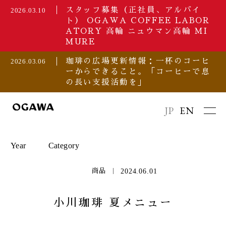
スタッフ募集（正社員、アルバイ
2026.03.10
ト） OGAWA COFFEE LABOR
ATORY 高輪 ニュウマン高輪 MI
MURE
珈琲の広場更新情報：一杯のコーヒ
2026.03.06
ーからできること。「コーヒーで息
の長い支援活動を」
JP
EN
Year
Category
2024.06.01
商品
2026
セミナー/イベント
小川珈琲 夏メニュー
2025
プレスリリース