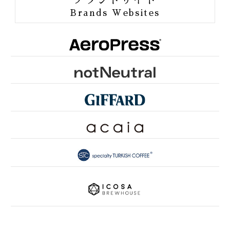
ORANG UTAN COFFEE
Brands Websites
ONE of LOVE PROJECT
GROUNDS FOR HEALTH
FUN TO SHARE
PINK RIBBON KYOTO
SDGsとは