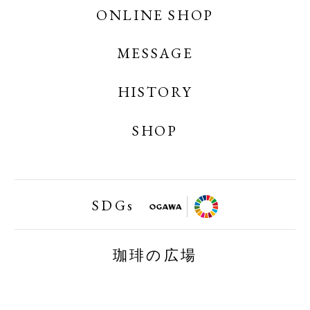
OGAWA COFFEE CREATES
ONLINE SHOP
MESSAGE
OGAWA COFFEE ONLINE SHOP
OGAWA COFFEE LABORATORY ONLINE
HISTORY
SHOP
SHOP
小川珈琲業務用オンラインショップ
SDGs
FAIRTRAID
珈琲の広場
BIRDFRIENDLY