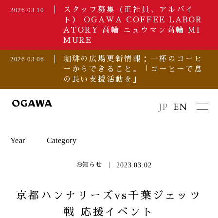
スタッフ募集（正社員、アルバイ
2026.03.10
ト） OGAWA COFFEE LABOR
ATORY 高輪 ニュウマン高輪 MI
MURE
珈琲の広場更新情報：一杯のコーヒ
2026.03.06
ーからできること。「コーヒーで息
の長い支援活動を」
JP
EN
Year
Category
2023.03.02
お知らせ
2026
セミナー/イベント
京都ハンナリーズvs千葉ジェッツ
戦 応援イベント
2025
プレスリリース