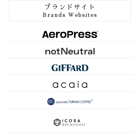
ORGANIC JAS
ブランドサイト
ORANG UTAN COFFEE
Brands Websites
ONE of LOVE PROJECT
GROUNDS FOR HEALTH
FUN TO SHARE
PINK RIBBON KYOTO
SDGsとは