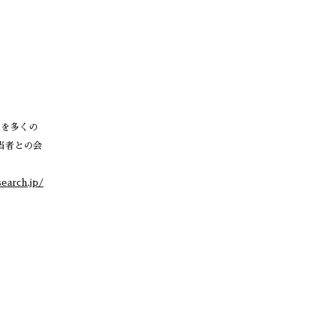
状を多くの
当者との会
earch.jp/