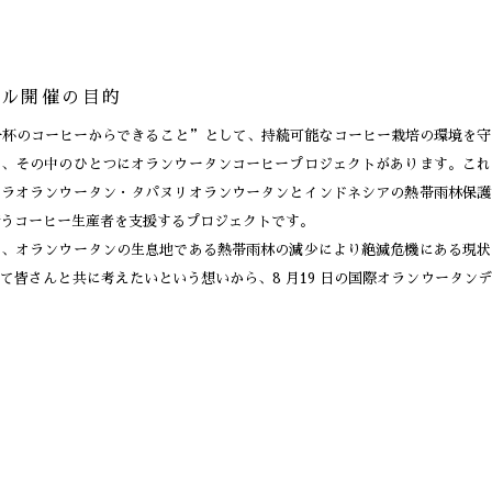
ール開催の目的
一杯のコーヒーからできること”として、持続可能なコーヒー栽培の環境を守
り、その中のひとつにオランウータンコーヒープロジェクトがあります。これ
トラオランウータン・タパヌリオランウータンとインドネシアの熱帯雨林保護
うコーヒー生産者を支援するプロジェクトです。
は、オランウータンの生息地である熱帯雨林の減少により絶滅危機にある現状
て皆さんと共に考えたいという想いから、8 月19 日の国際オランウータン