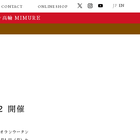
JP
EN
CONTACT
ONLINE SHOP
Ltd.
OGAWA COFFEE ONLINE SHOP
高輪 MIMURE
TES 【Directly managed shops】
OGAWA COFFEE LABORATORY O
ORATORY - TAKANAWA 【Grand opening】
NLINE SHOP
小川珈琲 業務用オンラインショップ
2 開催
際オランウータン