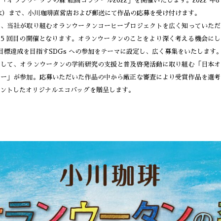
「オランウータンの森 絵画コンクール2022」を開催いたします。2022 年8 
日（水）まで、小川珈琲直営店および郵送にて作品の応募を受け付けます。
は、当社が取り組むオランウータンコーヒープロジェクトを広く知っていただ
5 回目の開催となります。オランウータンのことをより深く考える機会に
年に目標達成を目指すSDGs への参加をテーマに設定し、広く募集をいたします
として、オランウータンの学術研究の支援と普及啓発活動に取り組む「日本オ
ター」が参加。応募いただいた作品の中から厳正な審査により受賞作品を選考
ントしたオリジナルエコバッグを贈呈します。