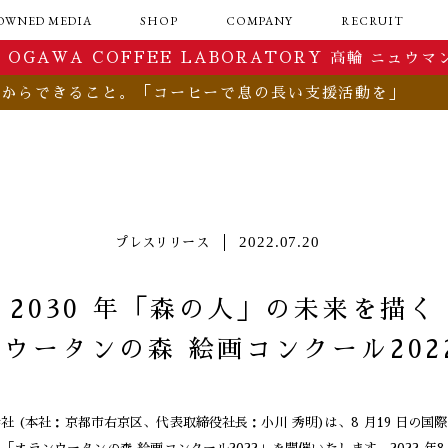
OWNED MEDIA
SHOP
COMPANY
RECRUIT
珈琲の広場
OGAWA COFFEE Co. 
GAWA COFFEE LABORATORY 高輪 ニュウマン
FEATURE
OGAWA COFFEE CREA
BOOK&MUSIC
OGAWA COFFEE LAB
ーからできること。「コーヒーで息の長い支援活動を」
ESSAY
PAIRING
PEOPLE
FARM
ACTION
SALON
2022.07.20
プレスリリース
2030 年「森の人」の未来を描く
ウータンの森 絵画コンクール202
社 (本社：京都市右京区、代表取締役社長：小川 秀明)は、8 月19 日の国