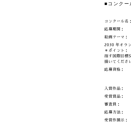
■コンクー
コンクール名
応募期間：
絵画テーマ：
2030 年オ
＊ポイント：「
指す国際目標
描いてくださ
応募資格：
入賞作品：
受賞賞品：
審査員：
応募方法：
受賞作展示：