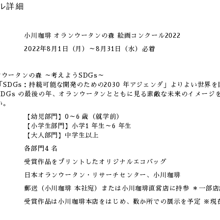
ル詳細
：
小川珈琲 オランウータンの森 絵画コンクール2022
2022年8月1日（月）～8月31日（水）必着
ランウータンの森 ～考えようSDGs～
SDGs：持続可能な開発のための2030 年アジェンダ」よりよい世界を
SDGs の最後の年、オランウータンとともに見る素敵な未来のイメージ
い。
【幼児部門】0～6 歳（就学前）
【小学生部門】小学1 年生～6 年生
【大人部門】中学生以上
各部門4 名
受賞作品をプリントしたオリジナルエコバッグ
日本オランウータン・リサーチセンター、小川珈琲
郵送（小川珈琲 本社宛）または小川珈琲直営店に持参 ＊一部
受賞作品は小川珈琲本店をはじめ、数か所での展示を予定 ※現