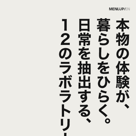
MENU
JP
/
EN