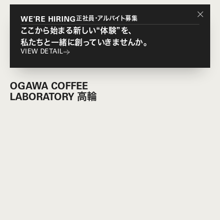
正社員・アルバイト募集
WE'RE HIRING
ここから始まる新しい“体験”を、
私たちと一緒に創っていきませんか。
VIEW DETAIL
OGAWA COFFEE
LABORATORY 高輪
「OGAWA COFFEE LABORATORY 高輪」は、コーヒー
の味わいの先にある体験価値をひらき、人と人がつながる
場を育てていく実験室。日々の食と向き合いながら、これか
らの暮らしのあり方を探していきます。コーヒーをはじめ、ベ
ーカリー、ショコラ、デリカテッセン、ジェラートなど、12の