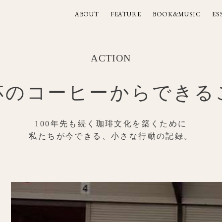
ABOUT
FEATURE
BOOK&MUSIC
ES
ABOUT
FEATURE
BOOK&MUSIC
ES
ACTION
杯のコーヒーからできる
100年先も続く珈琲文化を築くために
私たちが今できる、小さな行動の記録。