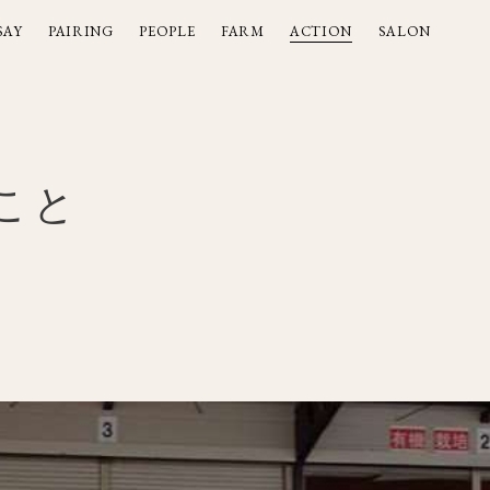
SAY
PAIRING
PEOPLE
FARM
ACTION
SALON
SAY
PAIRING
PEOPLE
FARM
ACTION
SALON
こと