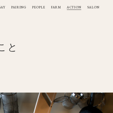
SAY
PAIRING
PEOPLE
FARM
ACTION
SALON
SAY
PAIRING
PEOPLE
FARM
ACTION
SALON
こと