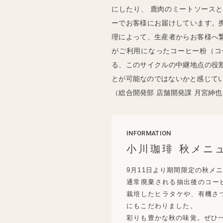
にしたり、 鹿肉のミートソース
ーでお客様にお届けしています。
理によって、生産者からお客様へ
がご利用になったコーヒー粉（コ
る、このサイクルの中継地点の役
とが可能なのではないかと感じて
（総合開発部 店舗開発課 月宮紳也
INFORMATION
小川珈琲 秋メニ
9月11日より期間限定の秋メ
通常廃棄される抽出後のコーヒ
栽培したヒラタケや、有機さつ
にもこだわりました。
彩りも豊かな秋の味覚。ぜひ