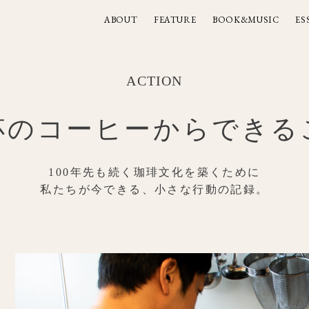
ABOUT
FEATURE
BOOK&MUSIC
ES
ABOUT
FEATURE
BOOK&MUSIC
ES
ACTION
杯のコーヒーからできる
100年先も続く珈琲文化を築くために
私たちが今できる、小さな行動の記録。